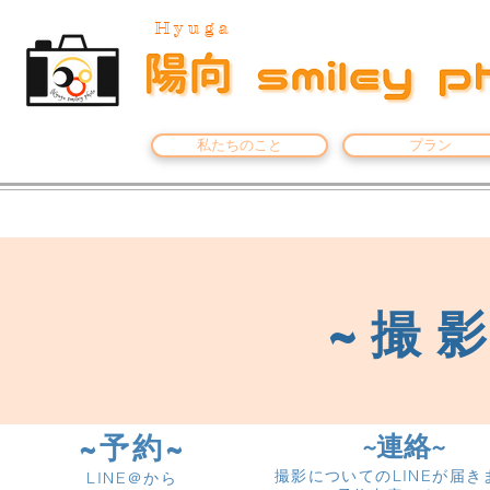
Hyuga
私たちのこと
プラン
​~撮
~予約~
​~連絡~
LINE
撮影についての
が届き
LINE
＠から