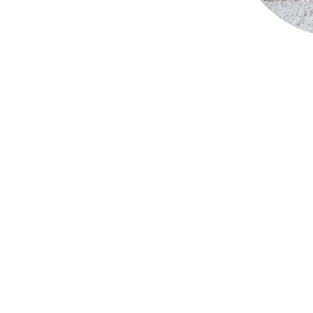
東京都 出張撮影 カメラマン 七五三 
HOME
当ホームページに掲載さ
著作権者の許可なくこのサイトの内容の全て又